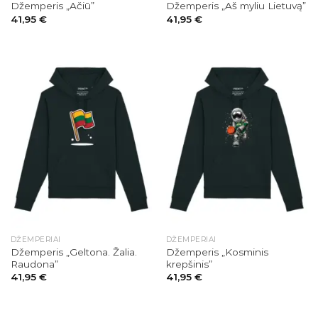
Džemperis „Ačiū”
Džemperis „Aš myliu Lietuvą”
41,95
€
41,95
€
DŽEMPERIAI
DŽEMPERIAI
Džemperis „Geltona. Žalia.
Džemperis „Kosminis
Raudona”
krepšinis”
41,95
€
41,95
€