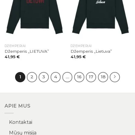
DŽEMPERIAI
DŽEMPERIAI
Džemperis „LIETUVA”
Džemperis „Lietuva”
41,95
€
41,95
€
1
2
3
4
…
16
17
18
APIE MUS
Kontaktai
Mūsų misija