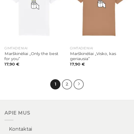
GIMTADIENIAI
GIMTADIENIAI
Marškinėliai „Only the best
Marškinėliai „Visko, kas
for you“
geriausia“
17,90
€
17,90
€
1
2
APIE MUS
Kontaktai