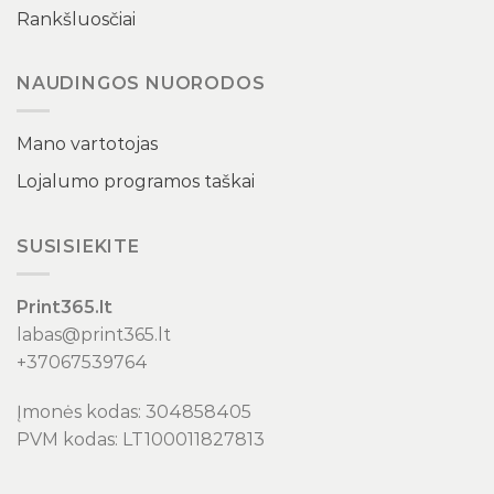
Rankšluosčiai
NAUDINGOS NUORODOS
Mano vartotojas
Lojalumo programos taškai
SUSISIEKITE
Print365.lt
labas@print365.lt
+37067539764
Įmonės kodas: 304858405
PVM kodas: LT100011827813