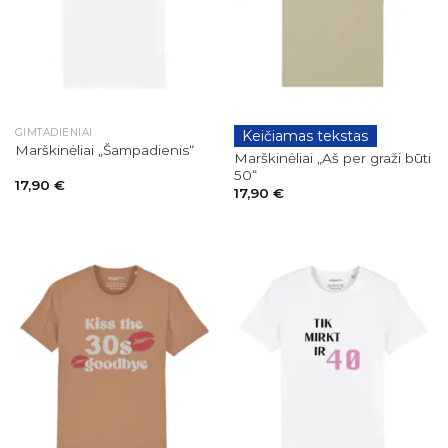
GIMTADIENIAI
Keičiamas tekstas
GIMTADIENIAI
Marškinėliai „Šampadienis“
Marškinėliai „Aš per graži būti
50“
17,90
€
17,90
€