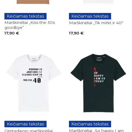
Keičiamas tekstas
Keičiamas tekstas
GIMTADIENIAI
GIMTADIENIAI
Marškinėliai „Kiss the 30s
Marškinėliai „Tik mirkt ir 40″
goodbye”
17,90
€
17,90
€
Keičiamas tekstas
Keičiamas tekstas
GIMTADIENIAI
GIMTADIENIAI
Marškinėliai „So happy I am
Gimtadienio marškinėliai