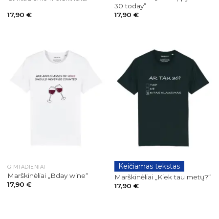
30 today”
17,90
€
17,90
€
Keičiamas tekstas
GIMTADIENIAI
GIMTADIENIAI
Marškinėliai „Bday wine“
Marškinėliai „Kiek tau metų?“
17,90
€
17,90
€