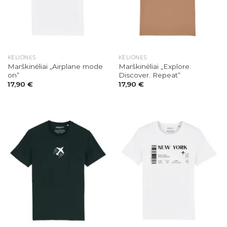
KELIONĖS
KELIONĖS
Marškinėliai „Airplane mode
Marškinėliai „Explore.
on“
Discover. Repeat“
17,90
€
17,90
€