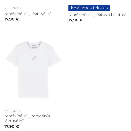
Keičiamas tekstas
KELIONĖS
KELIONĖS
Marškinėliai „Lėktuvėlis“
Marškinėliai „Lėktuvo bilietas”
17,90
€
17,90
€
KELIONĖS
Marškinėliai „Popierinis
lėktuvėlis“
17,90
€