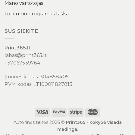
Mano vartotojas
Lojalumo programos taškai
SUSISIEKITE
Print365.lt
labas@print365.lt
+37067539764
Įmonės kodas: 304858405
PVM kodas: LT100011827813
Autorinės teisės 2026 ©
Print365 - kokybė visada
madinga,