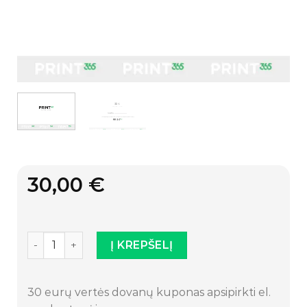
30,00
€
produkto kiekis: 30€ vertės kuponas
Į KREPŠELĮ
30 eurų vertės dovanų kuponas apsipirkti el.