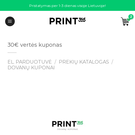
Skip
Pristatymas per 1-3 dienas visoje Lietuvoje!
to
content
30€ vertės kuponas
EL. PARDUOTUVĖ
/
PREKIŲ KATALOGAS
/
DOVANŲ KUPONAI