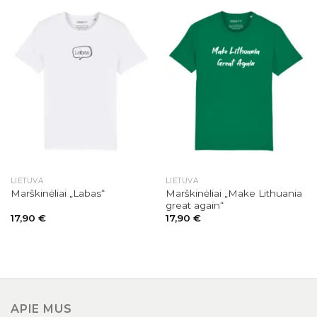
LIETUVA
LIETUVA
Marškinėliai „Make Lithuania
Marškinėliai „Labas“
great again“
17,90
€
17,90
€
APIE MUS