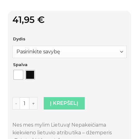
41,95
€
Dydis
Spalva
produkto kiekis: Džemperis „Painted Lithuania“
Į KREPŠELĮ
Nes mes mylim Lietuvą! Nepakeičiama
kiekvieno lietuvio atributika – džemperis