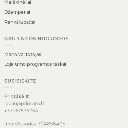
Marškinėliai
Džemperiai
Rankšluosčiai
NAUDINGOS NUORODOS
Mano vartotojas
Lojalumo programos taškai
SUSISIEKITE
Print365.lt
labas@print365.lt
+37067539764
Įmonės kodas: 304858405