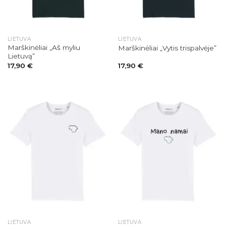
LIETUVA
LIETUVA
Marškinėliai „Aš myliu
Marškinėliai „Vytis trispalvėje”
Lietuvą”
17,90
€
17,90
€
LIETUVA
LIETUVA