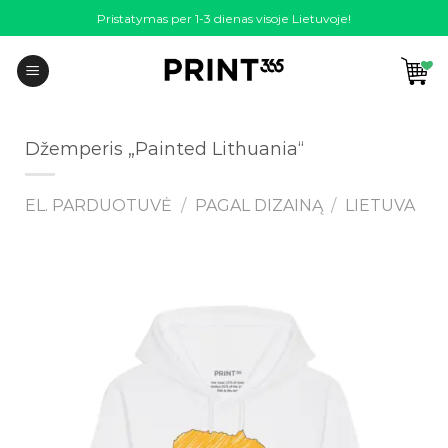
Skip
Pristatymas per 1-3 dienas visoje Lietuvoje!
to
content
Džemperis „Painted Lithuania“
EL. PARDUOTUVĖ
/
PAGAL DIZAINĄ
/
LIETUVA