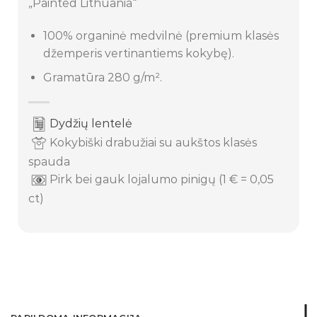
„Painted Lithuania“
100% organinė medvilnė (premium klasės
džemperis vertinantiems kokybę).
Gramatūra 280 g/m².
Dydžių lentelė
Kokybiški drabužiai su aukštos klasės
spauda
Pirk bei gauk lojalumo pinigų (1 € = 0,05
ct)