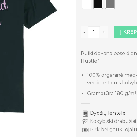
produkto kiekis: Marškin
Į KRE
Puiki dovana boso dien
Hustle”
100% organinė medvi
vertinantiems kokyb
Gramatūra 180 g/m²
Dydžių lentelė
Kokybiški drabužiai
Pirk bei gauk lojalu