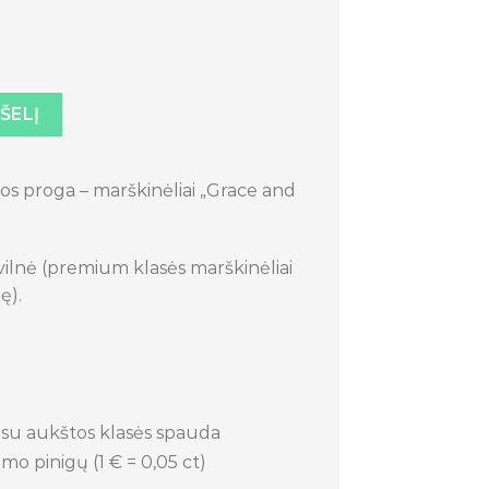
ėliai „Grace and Hustle"
PŠELĮ
os proga – marškinėliai „Grace and
lnė (premium klasės marškinėliai
ę).
.
 su aukštos klasės spauda
mo pinigų (1 € = 0,05 ct)