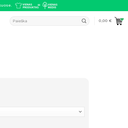
kuose.
Ieškoti:
0,00
€