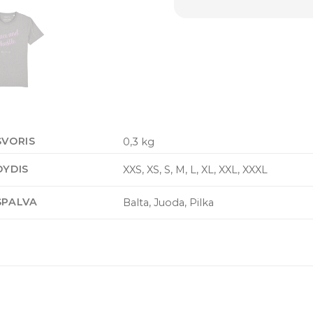
SVORIS
0,3 kg
DYDIS
XXS, XS, S, M, L, XL, XXL, XXXL
SPALVA
Balta, Juoda, Pilka