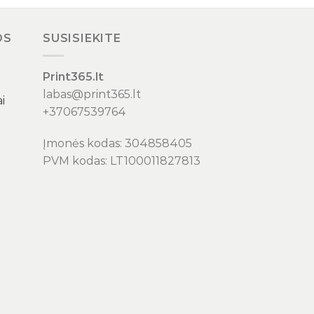
OS
SUSISIEKITE
Print365.lt
labas@print365.lt
i
+37067539764
Įmonės kodas: 304858405
PVM kodas: LT100011827813