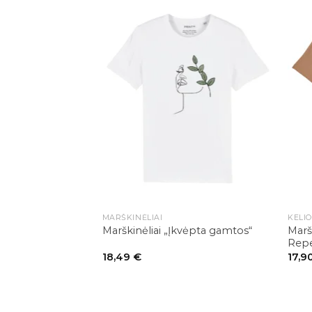
+
+
MARŠKINĖLIAI
KELI
Marš
Marškinėliai „Įkvėpta gamtos“
Repe
18,49
€
17,9