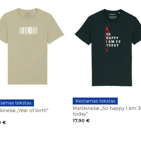
+
Keičiamas tekstas
GIMTADIENIAI
čiamas tekstas
DIENIAI
Marškinėliai „So happy I am 
inėliai „Year of birth”
today”
17,90
€
0
€
+