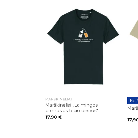
+
+
MARŠKINĖLIAI
Kei
GIMTA
Marškinėliai „Laimingos
Maršk
pirmosios tėčio dienos“
17,90
€
17,9