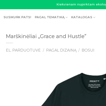
Skip
Kiekvienam nupirktam ekolo
to
content
SUSIKURK PATS!
PAGAL TEMATIKĄ
KATALOGAS
Marškinėliai „Grace and Hustle”
EL. PARDUOTUVĖ
/
PAGAL DIZAINĄ
/
BOSUI