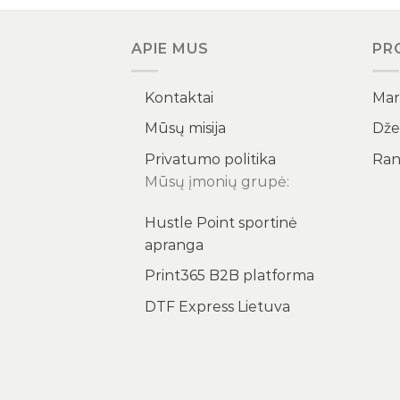
APIE MUS
PR
Kontaktai
Marš
Mūsų misija
Dže
Privatumo politika
Ran
Mūsų įmonių grupė:
Hustle Point sportinė
apranga
Print365 B2B platforma
DTF Express Lietuva