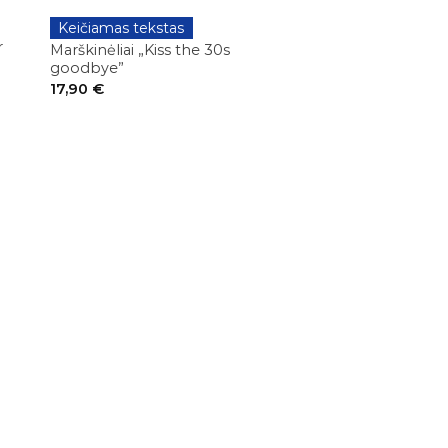
Keičiamas tekstas
GIMTADIENIAI
r
Marškinėliai „Kiss the 30s
goodbye”
17,90
€