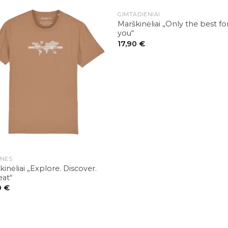
GIMTADIENIAI
Marškinėliai „Only the best fo
you“
17,90
€
ONĖS
kinėliai „Explore. Discover.
at“
0
€