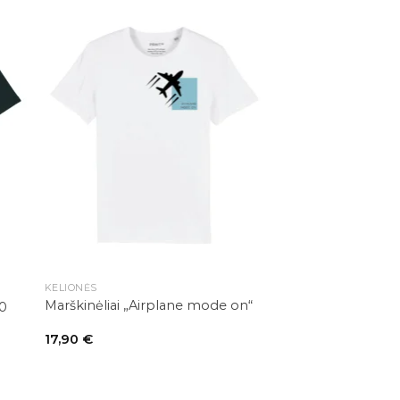
+
KELIONĖS
Marškinėliai „Airplane mode on“
30
17,90
€
+