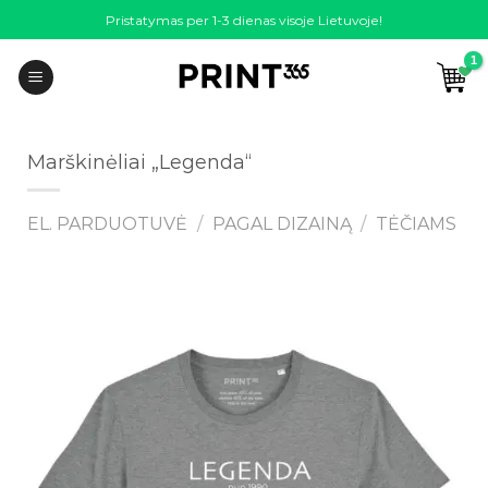
Skip
Pristatymas per 1-3 dienas visoje Lietuvoje!
to
content
Marškinėliai „Legenda“
EL. PARDUOTUVĖ
/
PAGAL DIZAINĄ
/
TĖČIAMS