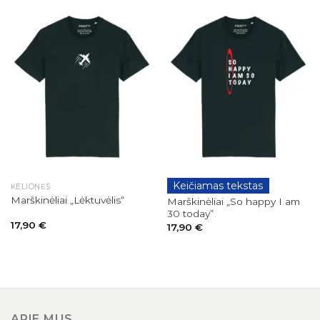
Keičiamas tekstas
KELIONĖS
GIMTADIENIAI
Marškinėliai „Lėktuvėlis“
Marškinėliai „So happy I am
30 today”
17,90
€
17,90
€
APIE MUS