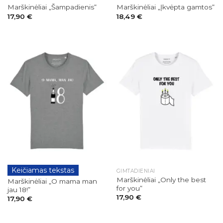
Marškinėliai „Šampadienis“
Marškinėliai „Įkvėpta gamtos“
17,90
€
18,49
€
Keičiamas tekstas
GIMTADIENIAI
GIMTADIENIAI
Marškinėliai „Only the best
Marškinėliai „O mama man
for you“
jau 18!”
17,90
€
17,90
€