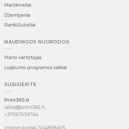
Marškinėliai
Džemperiai
Rankšluosčiai
NAUDINGOS NUORODOS
Mano vartotojas
Lojalumo programos taškai
SUSISIEKITE
Print365.lt
labas@print365.lt
+37067539764
Įmonės kodas: 304858405