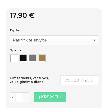
17,90
€
Dydis
Spalva
Gimtadienis, vestuvės,
vaiko gimimo diena
produkto kiekis: Marškinėliai „Legenda“
Į KREPŠELĮ