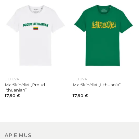
LIETUVA
LIETUVA
Marškinėliai „Proud
Marškinėliai „Lithuania“
lithuanian“
17,90
€
17,90
€
APIE MUS