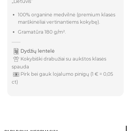
„Lietuvis”
100% organinė medvilnė (premium klasės
marškinėliai vertinantiems kokybę).
Gramatūra 180 g/m².
Dydžių lentelė
Kokybiški drabužiai su aukštos klasės
spauda
Pirk bei gauk lojalumo pinigų (1 € = 0,05
ct)