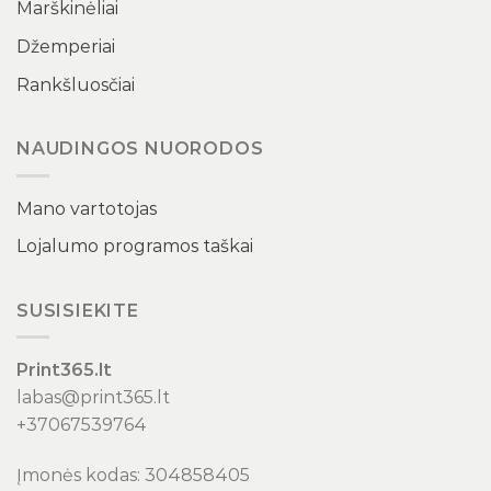
Marškinėliai
Džemperiai
Rankšluosčiai
NAUDINGOS NUORODOS
Mano vartotojas
Lojalumo programos taškai
SUSISIEKITE
Print365.lt
labas@print365.lt
+37067539764
Įmonės kodas: 304858405