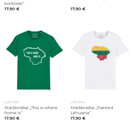
kontūras“
17,90
€
17,90
€
LIETUVA
LIETUVA
Marškinėliai „This is where
Marškinėliai „Painted
home is“
Lithuania“
17,90
€
17,90
€