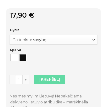
17,90
€
Dydis
Spalva
produkto kiekis: Marškinėliai „Lietuvis“
Į KREPŠELĮ
Nes mes mylim Lietuvą! Nepakeičiama
kiekvieno lietuvio atributika – marškinėliai