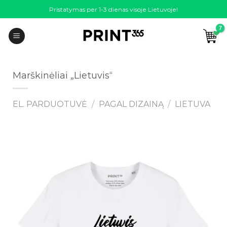
Skip
Pristatymas per 1-3 dienas visoje Lietuvoje!
to
content
Marškinėliai „Lietuvis“
EL. PARDUOTUVĖ
/
PAGAL DIZAINĄ
/
LIETUVA