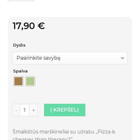
17,90
€
Dydis
Spalva
produkto kiekis: Marškinėliai „Pizza is cheaper than t
Į KREPŠELĮ
Šmaikštūs marškinėliai su užrašu „Pizza is
cheaper than therapy?“