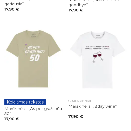
geriausia“
goodbye”
17,90
€
17,90
€
GIMTADIENIAI
Keičiamas tekstas
GIMTADIENIAI
Marškinėliai „Bday wine“
Marškinėliai „Aš per graži būti
50“
17,90
€
17,90
€