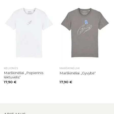
KELIONĖS
MARŠKINĖLIAI
Marškinėliai „Popierinis
Marškinėliai „Gyvybė“
lėktuvėlis“
17,90
€
17,90
€