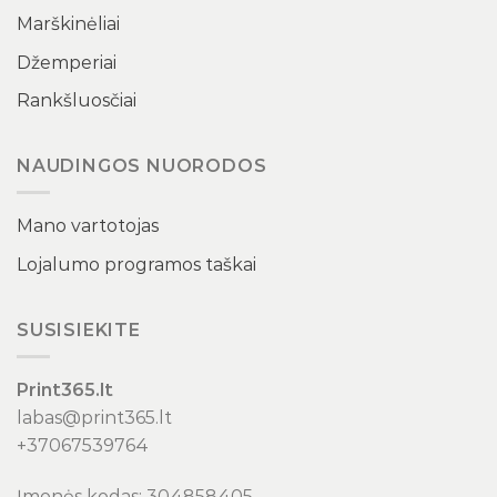
Marškinėliai
Džemperiai
Rankšluosčiai
NAUDINGOS NUORODOS
Mano vartotojas
Lojalumo programos taškai
SUSISIEKITE
Print365.lt
labas@print365.lt
+37067539764
Įmonės kodas: 304858405