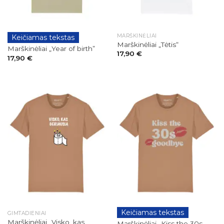
MARŠKINĖLIAI
Keičiamas tekstas
GIMTADIENIAI
Marškinėliai „Tėtis“
Marškinėliai „Year of birth”
17,90
€
17,90
€
Keičiamas tekstas
GIMTADIENIAI
GIMTADIENIAI
Marškinėliai „Visko, kas
Marškinėliai „Kiss the 30s