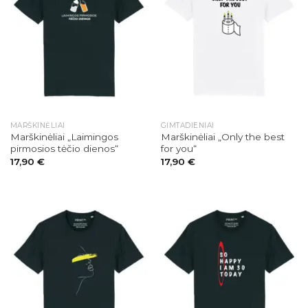
MARŠKINĖLIAI
GIMTADIENIAI
Marškinėliai „Laimingos
Marškinėliai „Only the best
pirmosios tėčio dienos“
for you“
17,90
€
17,90
€