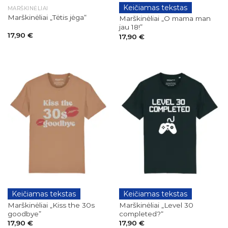
Keičiamas tekstas
MARŠKINĖLIAI
GIMTADIENIAI
Marškinėliai „Tėtis jėga“
Marškinėliai „O mama man
jau 18!”
17,90
€
17,90
€
Keičiamas tekstas
Keičiamas tekstas
GIMTADIENIAI
GIMTADIENIAI
Marškinėliai „Kiss the 30s
Marškinėliai „Level 30
goodbye”
completed?“
17,90
€
17,90
€