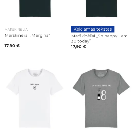
Keičiamas tekstas
MARŠKINĖLIAI
GIMTADIENIAI
Marškinėliai „Mergina“
Marškinėliai „So happy I am
30 today”
17,90
€
17,90
€