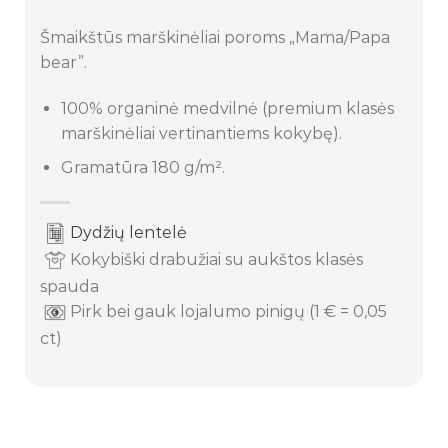
Šmaikštūs marškinėliai poroms „Mama/Papa
bear”.
100% organinė medvilnė (premium klasės
marškinėliai vertinantiems kokybę).
Gramatūra 180 g/m².
Dydžių lentelė
Kokybiški drabužiai su aukštos klasės
spauda
Pirk bei gauk lojalumo pinigų (1 € = 0,05
ct)