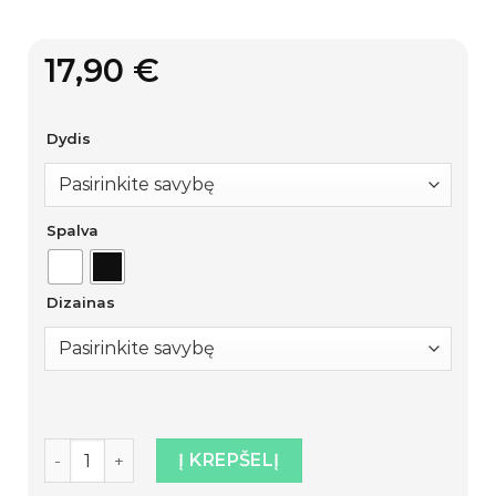
17,90
€
Dydis
Spalva
Dizainas
produkto kiekis: Marškinėliai poroms „Mama/Papa bea
Į KREPŠELĮ