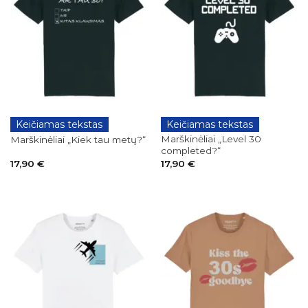
Keičiamas tekstas
Keičiamas tekstas
GIMTADIENIAI
GIMTADIENIAI
Marškinėliai „Level 30
Marškinėliai „Kiek tau metų?“
completed?“
17,90
€
17,90
€