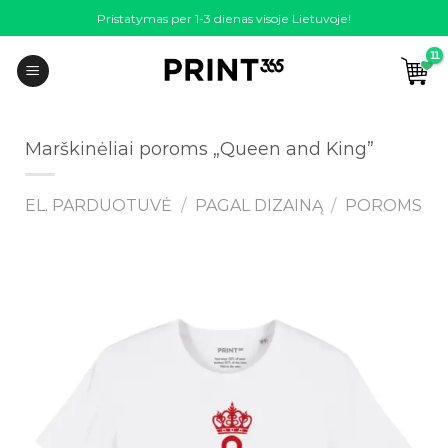
Skip
Pristatymas per 1-3 dienas visoje Lietuvoje!
to
content
Marškinėliai poroms „Queen and King”
EL. PARDUOTUVĖ
/
PAGAL DIZAINĄ
/
POROMS