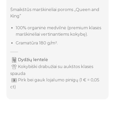
Šmaikštūs marškinėliai poroms „Queen and
King”
100% organinė medvilnė (premium klasės
marškinėliai vertinantiems kokybę).
Gramatūra 180 g/m².
Dydžių lentelė
Kokybiški drabužiai su aukštos klasės
spauda
Pirk bei gauk lojalumo pinigų (1 € = 0,05
ct)