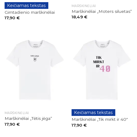
Keičiamas tekstas
GIMTADIENIAI
MARŠKINĖLIAI
Marškinėliai „Moters siluetas“
Gimtadienio marškinėliai
18,49
€
17,90
€
Keičiamas tekstas
MARŠKINĖLIAI
GIMTADIENIAI
Marškinėliai „Tėtis jėga“
Marškinėliai „Tik mirkt ir 40″
17,90
€
17,90
€