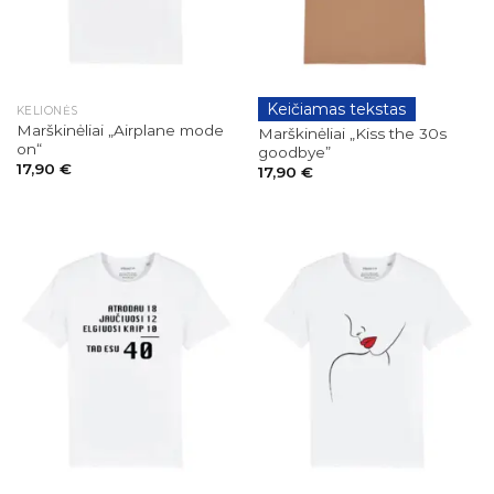
Keičiamas tekstas
KELIONĖS
GIMTADIENIAI
Marškinėliai „Airplane mode
Marškinėliai „Kiss the 30s
on“
goodbye”
17,90
€
17,90
€