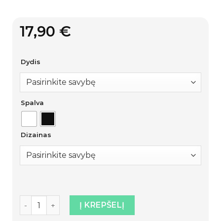
17,90
€
Dydis
Spalva
Dizainas
produkto kiekis: Marškinėliai poroms „Queen and Kin
Į KREPŠELĮ