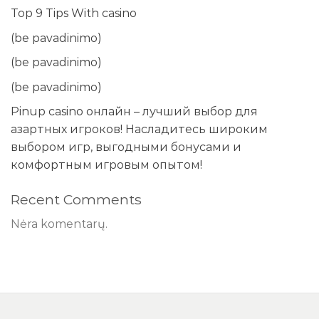
Top 9 Tips With casino
(be pavadinimo)
(be pavadinimo)
(be pavadinimo)
Pinup casino онлайн – лучший выбор для
азартных игроков! Насладитесь широким
выбором игр, выгодными бонусами и
комфортным игровым опытом!
Recent Comments
Nėra komentarų.