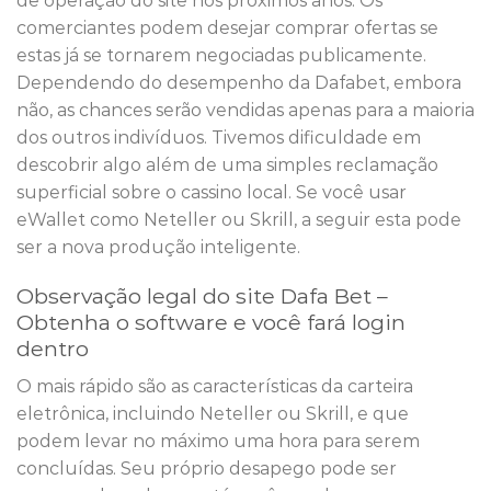
de operação do site nos próximos anos. Os
comerciantes podem desejar comprar ofertas se
estas já se tornarem negociadas publicamente.
Dependendo do desempenho da Dafabet, embora
não, as chances serão vendidas apenas para a maioria
dos outros indivíduos. Tivemos dificuldade em
descobrir algo além de uma simples reclamação
superficial sobre o cassino local. Se você usar
eWallet como Neteller ou Skrill, a seguir esta pode
ser a nova produção inteligente.
Observação legal do site Dafa Bet –
Obtenha o software e você fará login
dentro
O mais rápido são as características da carteira
eletrônica, incluindo Neteller ou Skrill, e que
podem levar no máximo uma hora para serem
concluídas. Seu próprio desapego pode ser