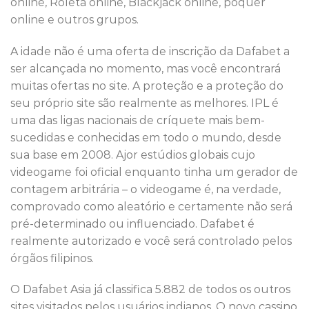
online, Roleta online, Blackjack online, pôquer
online e outros grupos.
A idade não é uma oferta de inscrição da Dafabet a
ser alcançada no momento, mas você encontrará
muitas ofertas no site. A proteção e a proteção do
seu próprio site são realmente as melhores. IPL é
uma das ligas nacionais de críquete mais bem-
sucedidas e conhecidas em todo o mundo, desde
sua base em 2008. Ajor estúdios globais cujo
videogame foi oficial enquanto tinha um gerador de
contagem arbitrária – o videogame é, na verdade,
comprovado como aleatório e certamente não será
pré-determinado ou influenciado. Dafabet é
realmente autorizado e você será controlado pelos
órgãos filipinos.
O Dafabet Asia já classifica 5.882 de todos os outros
sites visitados pelos usuários indianos. O novo cassino