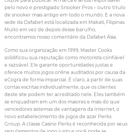
clique para publicar. A marca é ainda responsável
pelo novo e prestigiado Snooker Pros – outro título
de snooker mais antigo em todo o mundo. E a nova
sede da Dafabet está localizada em Makati, Filipinas.
Muito em vez de depois desse barulho,
encontramos nosso comentário da Dafabet Ásia.
Como sua organização em 1999, Master Cooks
solidificou sua reputação como motorista confiável
e razoável. Ele garante oportunidades justas e
oferece muitos jogos online auditados por causa da
eCogra de forma imparcial. É claro, a partir de suas
contas escritas individualmente, que os clientes
deste site podem ter acreditado nele. Eles também
se enquadram em um dos maiores e mais do que
vencedores sistemas de vantagens da Internet, o
novo estabelecimento de jogos de azar Perks
Group. A classe Casino Perks é reconhecida por seus
regulamentos de jogo justo e você pode se