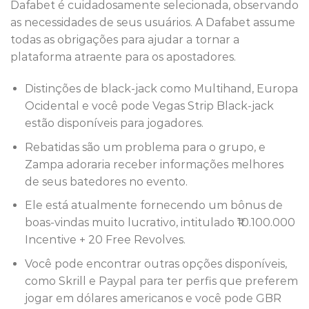
Dafabet é cuidadosamente selecionada, observando
as necessidades de seus usuários. A Dafabet assume
todas as obrigações para ajudar a tornar a
plataforma atraente para os apostadores.
Distinções de black-jack como Multihand, Europa
Ocidental e você pode Vegas Strip Black-jack
estão disponíveis para jogadores.
Rebatidas são um problema para o grupo, e
Zampa adoraria receber informações melhores
de seus batedores no evento.
Ele está atualmente fornecendo um bônus de
boas-vindas muito lucrativo, intitulado ₹10.100.000
Incentive + 20 Free Revolves.
Você pode encontrar outras opções disponíveis,
como Skrill e Paypal para ter perfis que preferem
jogar em dólares americanos e você pode GBR