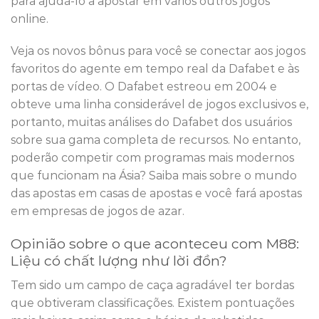
para ajudá-lo a apostar em vários outros jogos
online.
Veja os novos bônus para você se conectar aos jogos
favoritos do agente em tempo real da Dafabet e às
portas de vídeo. O Dafabet estreou em 2004 e
obteve uma linha considerável de jogos exclusivos e,
portanto, muitas análises do Dafabet dos usuários
sobre sua gama completa de recursos. No entanto,
poderão competir com programas mais modernos
que funcionam na Ásia? Saiba mais sobre o mundo
das apostas em casas de apostas e você fará apostas
em empresas de jogos de azar.
Opinião sobre o que aconteceu com M88:
Liệu có chất lượng như lời đồn?
Tem sido um campo de caça agradável ter bordas
que obtiveram classificações. Existem pontuações