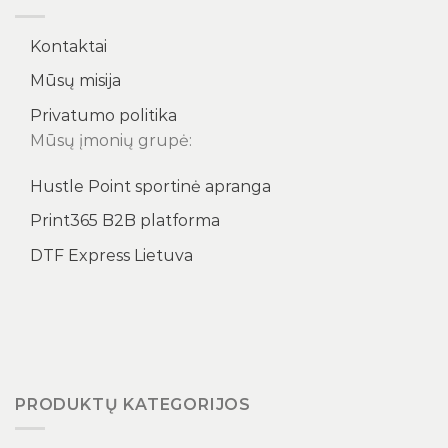
Kontaktai
Mūsų misija
Privatumo politika
Mūsų įmonių grupė:
Hustle Point sportinė apranga
Print365 B2B platforma
DTF Express Lietuva
PRODUKTŲ KATEGORIJOS