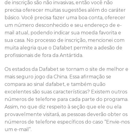
de inscrição são não invasivas, então você não
precisa oferecer muitas sugestões além do caráter
básico. Você precisa fazer uma boa conta, oferecer
um número desconhecido e seu endereço de e-
mail atual, podendo indicar sua moeda favorita e
sua casa. No processo de inscrição, mencionei com
muita alegria que o Dafabet permite a adesão de
profissionais de fora da Antártida.
Os estados da Dafabet se tornam o site de melhor e
mais seguro jogo da China. Essa afirmação se
compara ao sinal dafabet, e também quão
excelentes são suas características? Existem outros
números de telefone para cada parte do programa.
Assim, no que diz respeito à seção que ele ou ela
provavelmente visitará, as pessoas deverão obter os
números de telefone específicos do caso “Envie-nos
um e-mail”.