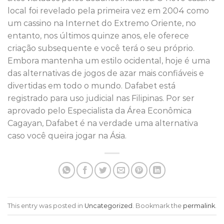
local foi revelado pela primeira vez em 2004 como
um cassino na Internet do Extremo Oriente, no
entanto, nos últimos quinze anos, ele oferece
criação subsequente e você terá o seu próprio.
Embora mantenha um estilo ocidental, hoje é uma
das alternativas de jogos de azar mais confiáveis ​​e
divertidas em todo o mundo. Dafabet está
registrado para uso judicial nas Filipinas. Por ser
aprovado pelo Especialista da Área Econômica
Cagayan, Dafabet é na verdade uma alternativa
caso você queira jogar na Ásia.
This entry was posted in
Uncategorized
. Bookmark the
permalink
.