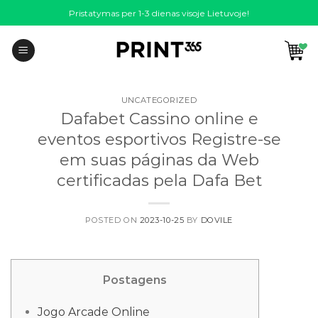
Skip
Pristatymas per 1-3 dienas visoje Lietuvoje!
to
content
UNCATEGORIZED
Dafabet Cassino online e
eventos esportivos Registre-se
em suas páginas da Web
certificadas pela Dafa Bet
POSTED ON
2023-10-25
BY
DOVILE
Postagens
Jogo Arcade Online