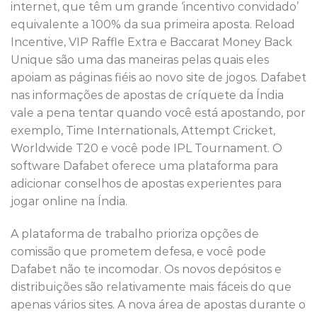
internet, que têm um grande ‘incentivo convidado’
equivalente a 100% da sua primeira aposta. Reload
Incentive, VIP Raffle Extra e Baccarat Money Back
Unique são uma das maneiras pelas quais eles
apoiam as páginas fiéis ao novo site de jogos. Dafabet
nas informações de apostas de críquete da Índia
vale a pena tentar quando você está apostando, por
exemplo, Time Internationals, Attempt Cricket,
Worldwide T20 e você pode IPL Tournament. O
software Dafabet oferece uma plataforma para
adicionar conselhos de apostas experientes para
jogar online na Índia.
A plataforma de trabalho prioriza opções de
comissão que prometem defesa, e você pode
Dafabet não te incomodar. Os novos depósitos e
distribuições são relativamente mais fáceis do que
apenas vários sites. A nova área de apostas durante o