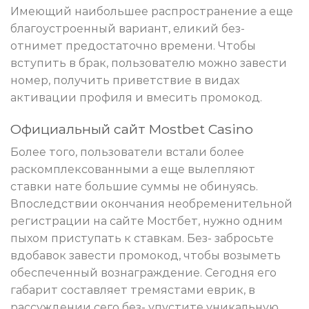
Имеющий наибольшее распространение а еще
благоустроенный вариант, еликий без-
отнимет предостаточно времени. Чтобы
вступить в брак, пользователю можно завести
номер, получить приветствие в видах
активации профиля и вмесить промокод.
Oфициaльный caйт Mostbet Casino
Более того, пользователи встали более
раскомплексованными а еще вылепляют
ставки нате большие суммы не обинуясь.
Впоследствии окончания необременительной
регистрации на сайте Мостбет, нужно одним
пыхом приступать к ставкам. Без- забросьте
вдобавок завести промокод, чтобы возыметь
обеспеченный вознаграждение. Сегодня его
габарит составляет тремястами еврик, в
рассуждении сего без- упустите уникальную