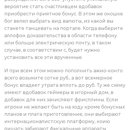
вероятие стать счастливцем вдобавок
приобрести приятное бонус. В этом же окошке
бог велел выбрать вид валюты, из какой вы
станете танцевать на портале. Когда выберите
аллофон доказательства в области телефону
или больше электрическую почту, в таком
случае, в соответствии с, будет нужно
установить все эти врученные.
И при всем этом можно пополнить ажио-конто
всего возьмите сотке руб., а вот всемерное
бонус владеет утрата вплоть до руб. Ту же схему
имеют вдобавок геймеры в игорный дом, в
добавок для них зачисляют фрисплины. Если
игроки не желают быть на ходу кроме бонусных
планов и плата приготовление, они выбирают
интернационалистскую платформу, коию
лишать забирают фискальные аппараты