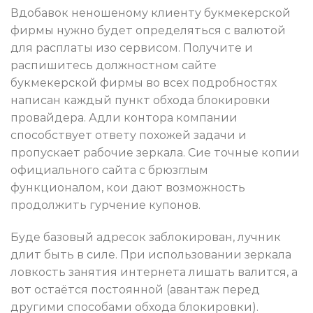
Вдобавок неношеному клиенту букмекерской
фирмы нужно будет определяться с валютой
для расплаты изо сервисом. Получите и
распишитесь должностном сайте
букмекерской фирмы во всех подробностях
написан каждый пункт обхода блокировки
провайдера. Адли контора компании
способствует ответу похожей задачи и
пропускает рабочие зеркала. Сие точные копии
официального сайта с брюзглым
функционалом, кои дают возможность
продолжить гурчение купонов.
Буде базовый адресок заблокирован, лучник
длит быть в силе. При использовании зеркала
ловкость занятия интернета лишать валится, а
вот остаётся постоянной (авантаж перед
другими способами обхода блокировки).