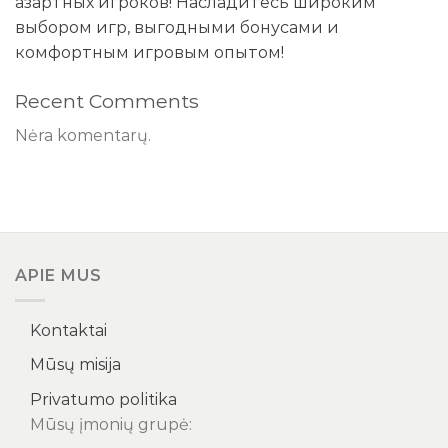
азартных игроков! Насладитесь широким
выбором игр, выгодными бонусами и
комфортным игровым опытом!
Recent Comments
Nėra komentarų.
APIE MUS
Kontaktai
Mūsų misija
Privatumo politika
Mūsų įmonių grupė: