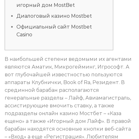
игорный дом MostBet
Диалоговый казино Mostbet
Oфициaльный caйт Mostbet
Casino
В наибольшей степени ведомыми их агентами
являются Аматик, Микрогейминг, Игрософт. А
вот глубочайшей известностью пользуются
аппараты Клубнички, Book of Ra, Резидент.
В
срединной барабан располагаются
генеральные разделы – Лайф, Авиамагистраль,
ассистирующие вмочить ставку, а также
подразделы онлайн казино Мостбет – «Каза
ещено» а также «Игорный дом Лайф». В правой
барабан находятся основные кнопки веб-сайта
– «Вход» а еще «Регистрация». Любителям