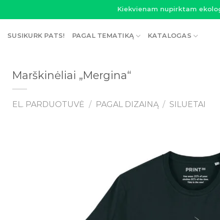
Skip
Kiekvienam nupirktam ekolo
to
content
SUSIKURK PATS!
PAGAL TEMATIKĄ
KATALOGAS
Marškinėliai „Mergina“
EL. PARDUOTUVĖ
/
PAGAL DIZAINĄ
/
SILUETAI