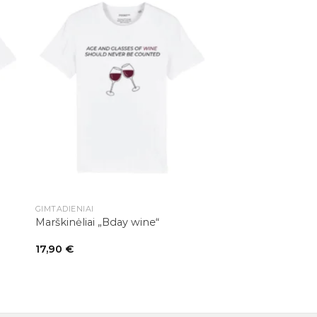
+
GIMTADIENIAI
Marškinėliai „Bday wine“
17,90
€