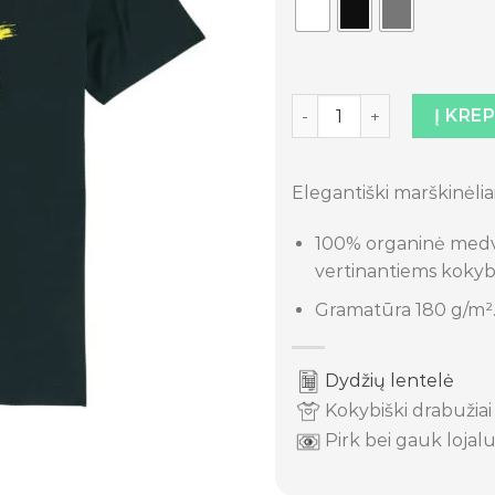
produkto kiekis: Marškin
Į KRE
Elegantiški marškinėlia
100% organinė medvi
vertinantiems kokyb
Gramatūra 180 g/m²
Dydžių lentelė
Kokybiški drabužiai
Pirk bei gauk lojalu