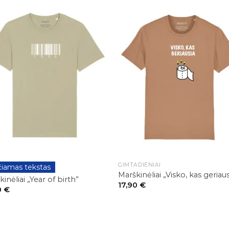
+
GIMTADIENIAI
čiamas tekstas
DIENIAI
Marškinėliai „Visko, kas geriaus
inėliai „Year of birth”
17,90
€
0
€