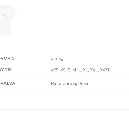
SVORIS
0,3 kg
DYDIS
XXS, XS, S, M, L, XL, XXL, XXXL
SPALVA
Balta, Juoda, Pilka