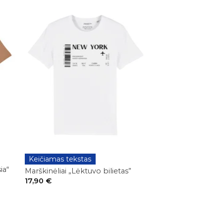
+
Keičiamas tekstas
KELIONĖS
ia“
Marškinėliai „Lėktuvo bilietas”
17,90
€