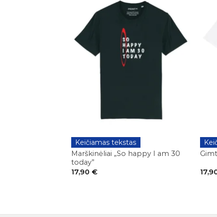
+
+
Keičiamas tekstas
Kei
GIMTADIENIAI
GIMTA
Marškinėliai „So happy I am 30
Gimt
today”
17,90
€
17,9