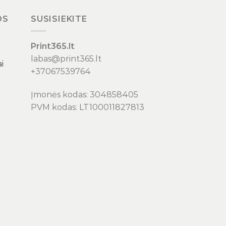
OS
SUSISIEKITE
Print365.lt
labas@print365.lt
i
+37067539764
Įmonės kodas: 304858405
PVM kodas: LT100011827813