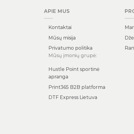
APIE MUS
PR
Kontaktai
Marš
Mūsų misija
Dže
Privatumo politika
Ran
Mūsų įmonių grupė:
Hustle Point sportinė
apranga
Print365 B2B platforma
DTF Express Lietuva