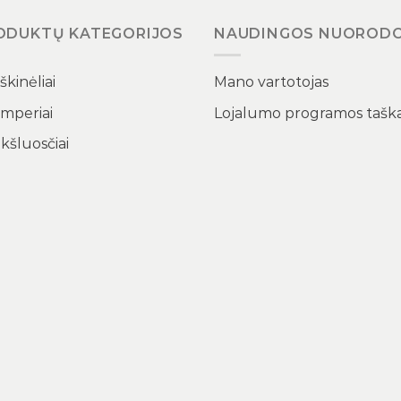
ODUKTŲ KATEGORIJOS
NAUDINGOS NUOROD
kinėliai
Mano vartotojas
mperiai
Lojalumo programos taška
kšluosčiai