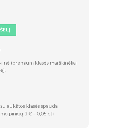
ėliai „Mergina“
PŠELĮ
i
lnė (premium klasės marškinėliai
ę).
.
 su aukštos klasės spauda
mo pinigų (1 € = 0,05 ct)