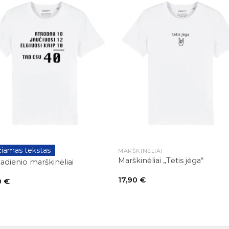
+
čiamas tekstas
DIENIAI
MARŠKINĖLIAI
Marškinėliai „Tėtis jėga“
adienio marškinėliai
17,90
€
0
€