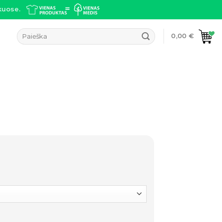
kuose.
Ieškoti:
0,00
€